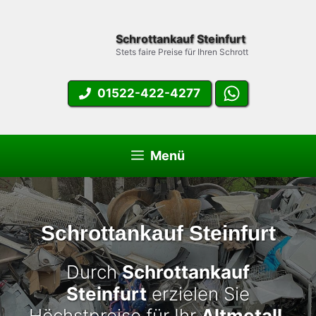
Zum
Inhalt
Schrottankauf Steinfurt
springen
Stets faire Preise für Ihren Schrott
01522-422-4277
Menü
Schrottankauf Steinfurt
Durch
Schrottankauf
Steinfurt
erzielen Sie
Höchstpreise für Ihr
Altmetall
.